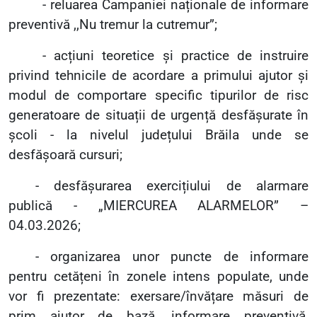
- reluarea Campaniei naționale de informare
preventivă ,,Nu tremur la cutremur”;
- acțiuni teoretice și practice de instruire
privind tehnicile de acordare a primului ajutor și
modul de comportare specific tipurilor de risc
generatoare de situații de urgență desfășurate în
școli - la nivelul județului Brăila unde se
desfășoară cursuri;
- desfășurarea exercițiului de alarmare
publică - „MIERCUREA ALARMELOR” –
04.03.2026;
- organizarea unor puncte de informare
pentru cetățeni în zonele intens populate, unde
vor fi prezentate: exersare/învățare măsuri de
prim ajutor de bază, informare preventivă,