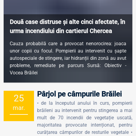
Două case distruse și alte cinci afectate, în
urma incendiului din cartierul Chercea
Cauza probabilă care a provocat nenorocirea: joaca
unor copii cu focul. Pompierii au intervenit cu șapte
autospeciale de stingere, iar hidranții din zonă au avut
probleme, remediate pe parcurs Sursă: Obiectiv -
Vocea Brăilei
Pârjol pe câmpurile Brăilei
25
• de la începutul anului în curs, pompierii
mar.
brăileni au intervenit pentru stingerea a mai
mult de 70 incendii de vegetație uscată,
majoritatea provocate intenționat, pentru
curățarea câmpurilor de resturile vegetale •