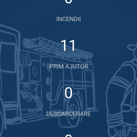
INCENDII
11
PRIM AJUTOR
0
DESCARCERARE