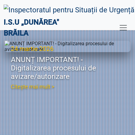
I.S.U „DUNĂREA"
BRĂILA
24 martie 2026
ANUNȚ IMPORTANT! -
Digitalizarea procesului de
avizare/autorizare
Citește mai mult >